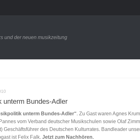
s und der neuen musikzeitung
010
ik unterm Bundes-Adler
sikpolitik unterm Bundes-Adler“
. Zu Gast waren Agnes Kru
s Pannes vom Verband deutscher Musikschulen sowie Olaf Zim
t) Geschäftsführer des Deutschen Kulturrates. Bandleader unser
gast ist Felix Falk.
Jetzt zum Nachhören.