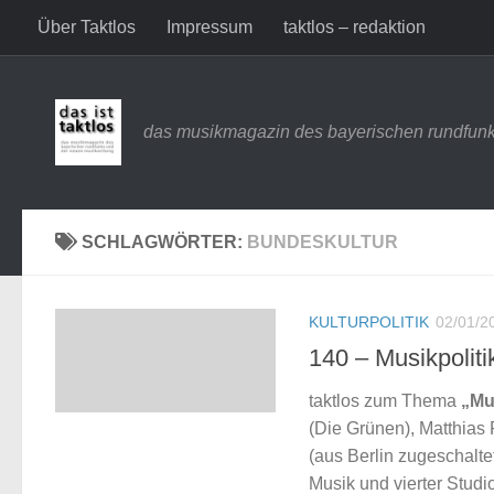
Über Taktlos
Impressum
taktlos – redaktion
Zum Inhalt springen
das musikmagazin des bayerischen rundfunk
SCHLAGWÖRTER:
BUNDESKULTUR
KULTURPOLITIK
02/01/2
140 – Musikpolit
taktlos zum Thema
„Mu
(Die Grünen), Matthia
(aus Berlin zugeschalte
Musik und vierter Studio