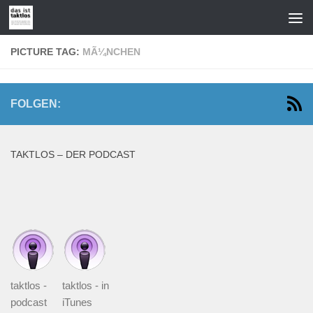
Zum Inhalt springen
PICTURE TAG:
MÃ¼NCHEN
FOLGEN:
TAKTLOS – DER PODCAST
taktlos -
taktlos - in
podcast
iTunes