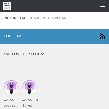
Zum Inhalt springen
PICTURE TAG:
KLAUS-PETER WERANI
FOLGEN:
TAKTLOS – DER PODCAST
taktlos -
taktlos - in
podcast
iTunes