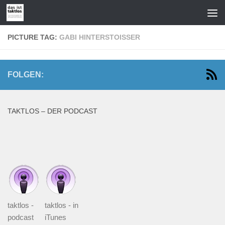
Zum Inhalt springen
PICTURE TAG:
GABI HINTERSTOISSER
FOLGEN:
TAKTLOS – DER PODCAST
taktlos -
taktlos - in
podcast
iTunes