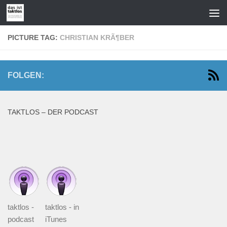
Zum Inhalt springen
PICTURE TAG:
CHRISTIAN KRÃ¶BER
FOLGEN:
TAKTLOS – DER PODCAST
taktlos -
taktlos - in
podcast
iTunes