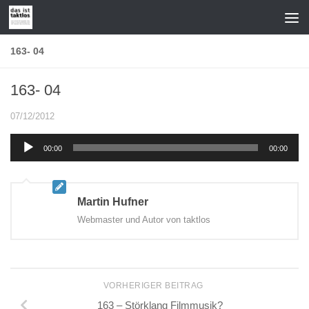
Zum Inhalt springen
163- 04
163- 04
07/12/2012
Audio-
00:00
00:00
Player
Martin Hufner
Webmaster und Autor von taktlos
VORHERIGER BEITRAG
163 – Störklang Filmmusik?