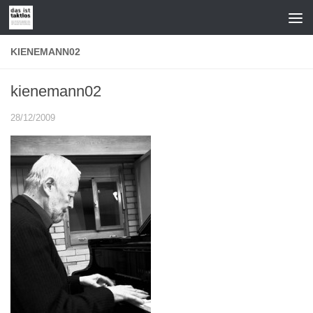
Zum Inhalt springen
KIENEMANN02
kienemann02
28/12/2009