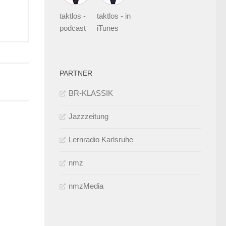
enutzen,
taktlos -
taktlos - in
um
podcast
iTunes
ie
autstärke
zu
PARTNER
egeln.
BR-KLASSIK
Jazzzeitung
Lernradio Karlsruhe
nmz
nmzMedia