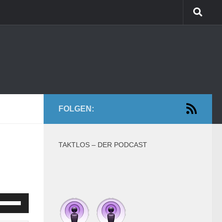
FOLGEN:
TAKTLOS – DER PODCAST
feiltasten
Hoch/Runter