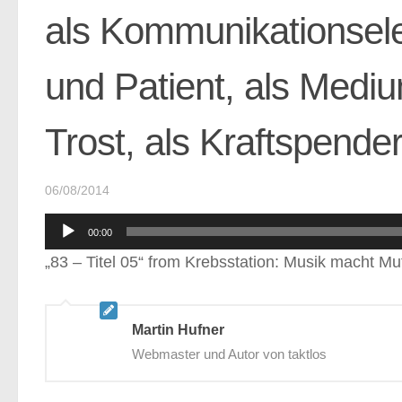
als Kommunikationsel
und Patient, als Medi
Trost, als Kraftspende
06/08/2014
Audio-
00:00
Player
„83 – Titel 05“ from Krebsstation: Musik macht Mut
Martin Hufner
Webmaster und Autor von taktlos