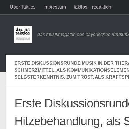
Über Taktlos
Impressum
taktlos – redaktion
Zum Inhalt springen
das musikmagazin des bayerischen rundfunk
ERSTE DISKUSSIONSRUNDE MUSIK IN DER THER
SCHMERZMITTEL, ALS KOMMUNIKATIONSELEMENT
SELBSTERKENNTNIS, ZUM TROST, ALS KRAFTSP
Erste Diskussionsrund
Hitzebehandlung, als S