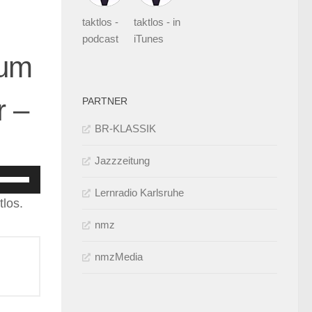
taktlos -
taktlos - in
podcast
iTunes
zum
r –
PARTNER
BR-KLASSIK
Jazzzeitung
feiltasten
Lernradio Karlsruhe
Hoch/Runter
tlos.
enutzen,
nmz
um
ie
nmzMedia
autstärke
zu
egeln.