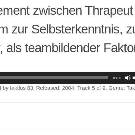
ement zwischen Thrapeut
um zur Selbsterkenntnis, 
r, als teambildender Fakto
P
00:00
 by taktlos 83. Released: 2004. Track 5 of 9. Genre: Tak
b
d
L
r