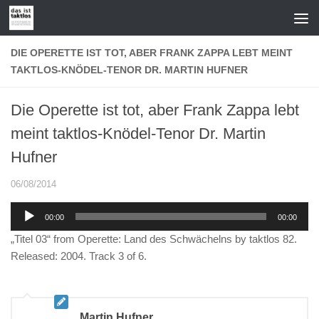
Zum Inhalt springen
DIE OPERETTE IST TOT, ABER FRANK ZAPPA LEBT MEINT
TAKTLOS-KNÖDEL-TENOR DR. MARTIN HUFNER
Die Operette ist tot, aber Frank Zappa lebt
meint taktlos-Knödel-Tenor Dr. Martin
Hufner
06/08/2014
Audio-
00:00
00:00
Player
„Titel 03“ from Operette: Land des Schwächelns by taktlos 82.
Released: 2004. Track 3 of 6.
Martin Hufner