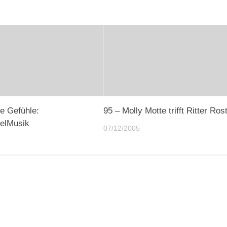
te Gefühle:
95 – Molly Motte trifft Ritter Ros
elMusik
07/12/2005