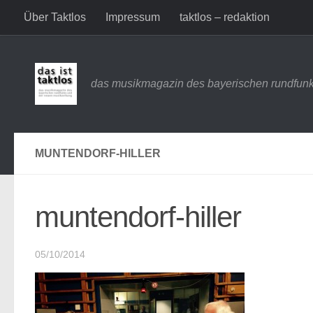
Über Taktlos
Impressum
taktlos – redaktion
Zum Inhalt springen
das musikmagazin des bayerischen rundfunk
MUNTENDORF-HILLER
muntendorf-hiller
05/10/2014