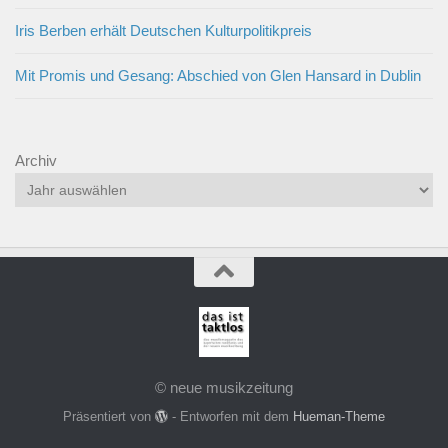
Iris Berben erhält Deutschen Kulturpolitikpreis
Mit Promis und Gesang: Abschied von Glen Hansard in Dublin
Archiv
© neue musikzeitung
Präsentiert von
- Entworfen mit dem
Hueman-Theme