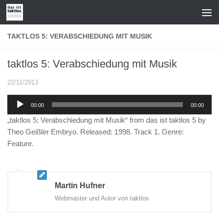
Zum Inhalt springen
TAKTLOS 5: VERABSCHIEDUNG MIT MUSIK
taktlos 5: Verabschiedung mit Musik
22/11/2013
Audio-
00:00
00:00
Player
„taktlos 5: Verabschiedung mit Musik“ from das ist taktlos 5 by
Theo Geißler Embryo. Released: 1998. Track 1. Genre:
Feature.
Martin Hufner
Webmaster und Autor von taktlos