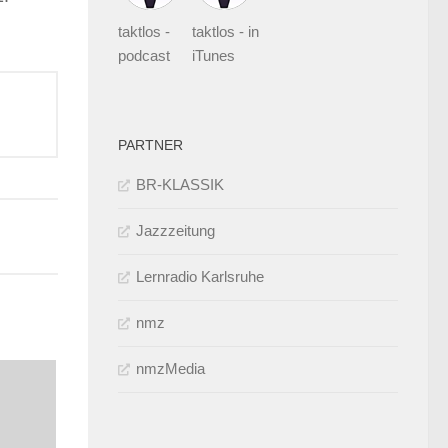
enutzen,
taktlos -
taktlos - in
um
podcast
iTunes
ie
autstärke
zu
PARTNER
egeln.
BR-KLASSIK
Jazzzeitung
Lernradio Karlsruhe
nmz
nmzMedia