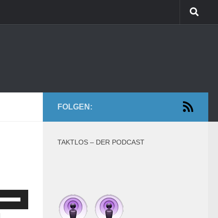
FOLGEN:
TAKTLOS – DER PODCAST
feiltasten
Hoch/Runter
1.