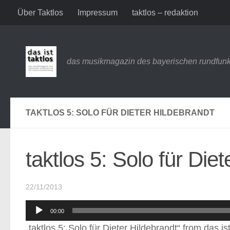
Über Taktlos
Impressum
taktlos – redaktion
Zum Inhalt springen
das musikmagazin des bayerischen rundfunk
TAKTLOS 5: SOLO FÜR DIETER HILDEBRANDT
taktlos 5: Solo für Die
22/11/2013
Audio-
00:00
Player
„taktlos 5: Solo für Dieter Hildebrandt“ from das i