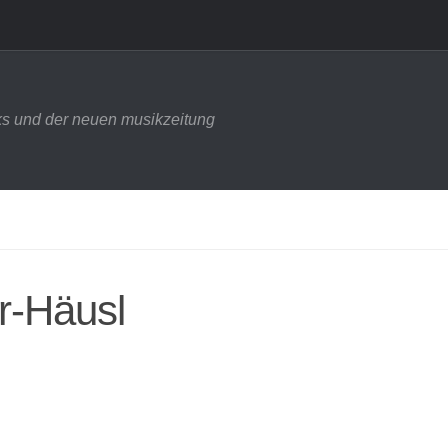
s und der neuen musikzeitung
r-Häusl